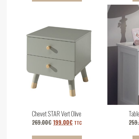
Chevet STAR Vert Olive
Tabl
269.00
€
199.00
€
259
TTC