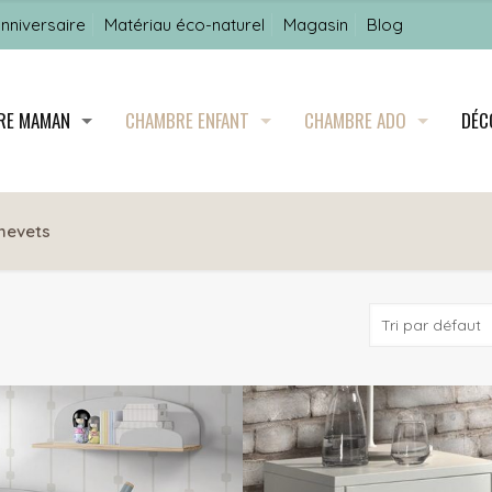
anniversaire
Matériau éco-naturel
Magasin
Blog
URE MAMAN
CHAMBRE ENFANT
CHAMBRE ADO
DÉC
hevets