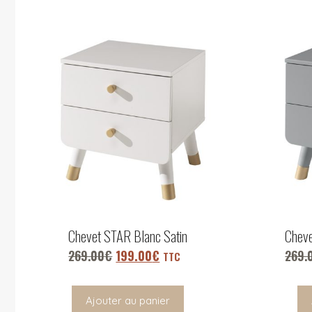
Chevet STAR Blanc Satin
Cheve
269.00
€
199.00
€
269.
TTC
Ajouter au panier