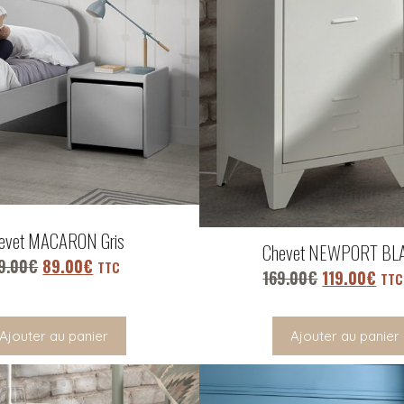
evet MACARON Gris
Chevet NEWPORT BL
9.00
€
89.00
€
TTC
169.00
€
119.00
€
TTC
Ajouter au panier
Ajouter au panier