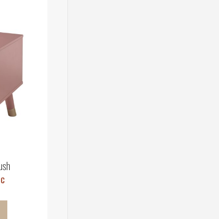
ush
TC