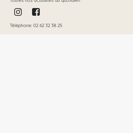
Toutes nos actualités au quotidien
Téléphone: 02 62 32 38 25
Informations utiles
Livraison sur toute l’Île de la Réunion, en France
Métropolitaine et Mayotte
Paiement 100% sécurisé en ligne
Paiement en plusieurs fois en boutique ou par
téléphone
Liste de naissance & chèques-cadeaux
Retrait gratuit en magasin
© 2026
Il Etait Une Fois
-
Mentions légales
-
Protection
de la vie privée
-
Cookies
-
Conditions générales de