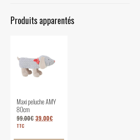
Produits apparentés
Maxi peluche AMY
80cm
99.00
€
39.00
€
TTC